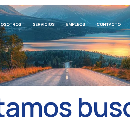
NOSOTROS
SERVICIOS
EMPLEOS
CONTACTO
t
a
m
o
s
b
u
s