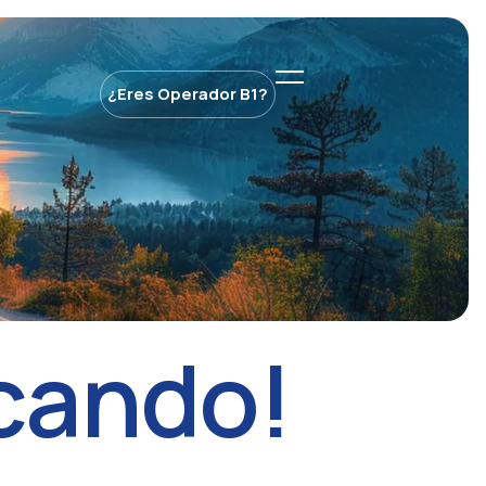
¿Eres Operador B1?
c
a
n
d
o
!