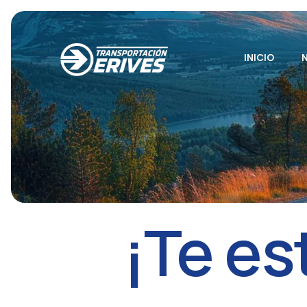
INICIO
¡
T
e
e
s